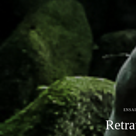
ENSA
Retra