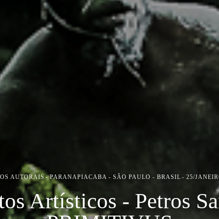
IOS AUTORAIS
PARANAPIACABA - SÃO PAULO - BRASIL
25/JANEIR
tos Artísticos - Petros Sa