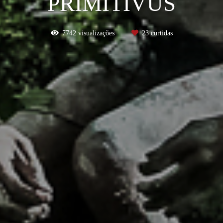
PRIMITIVUS
7742
visualizações
23
curtidas