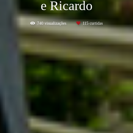
e Ricardo
740
visualizações
115
curtidas