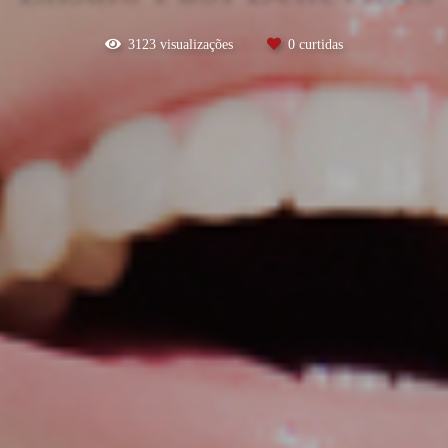
3123
visualizações
0
curtidas