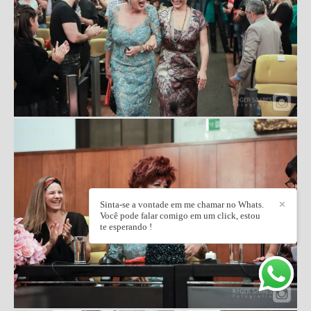
Sinta-se a vontade em me chamar no Whats.
✕
Você pode falar comigo em um click, estou
te esperando !