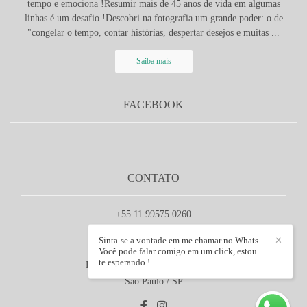
tempo e emociona !Resumir mais de 45 anos de vida em algumas
linhas é um desafio !Descobri na fotografia um grande poder: o de
"congelar o tempo, contar histórias, despertar desejos e muitas ...
Saiba mais
FACEBOOK
CONTATO
+55 11 99575 0260
Enviar mensagem
Sinta-se a vontade em me chamar no Whats.
✕
rogerfotografo@gmail.com
Você pode falar comigo em um click, estou
te esperando !
Rua Santo Amaro, 380 - Bela Vista
São Paulo / SP